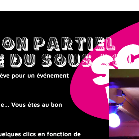
on partiel
 du sous-sol
enève pour un événement
ise… Vous êtes au bon
elques clics en fonction de